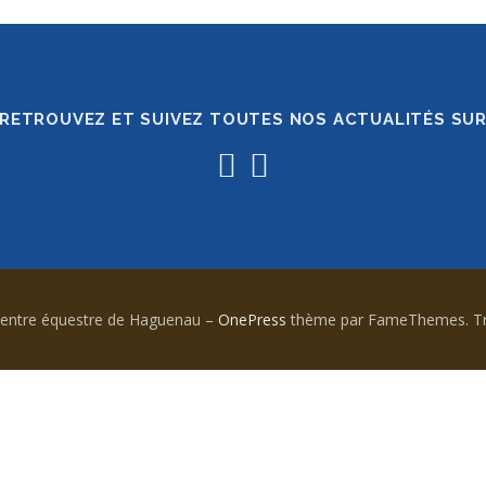
RETROUVEZ ET SUIVEZ TOUTES NOS ACTUALITÉS SU
Centre équestre de Haguenau
–
OnePress
thème par FameThemes. Tra