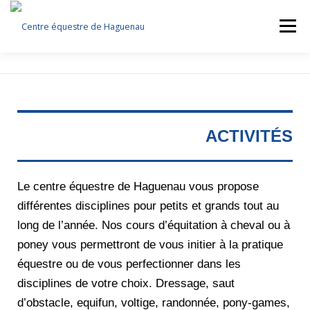
Menu
LE CLUB
ACTIVITÉS
ÉVASION À CHEVAL
STAGES
ÉVÈNEMENTS
ESPACE CAVALIER
ACTIVITÉS
BOUTIQUE
CONTACT
Le centre équestre de Haguenau vous propose
différentes disciplines pour petits et grands tout au
long de l’année. Nos cours d’équitation à cheval ou à
poney vous permettront de vous initier à la pratique
équestre ou de vous perfectionner dans les
disciplines de votre choix. Dressage, saut
d’obstacle, equifun, voltige, randonnée, pony-games,