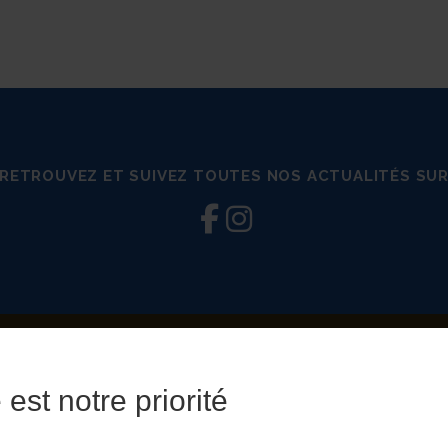
RETROUVEZ ET SUIVEZ TOUTES NOS ACTUALITÉS SU
Centre équestre de Haguenau
–
OnePress
thème par FameThemes. Tra
est notre priorité