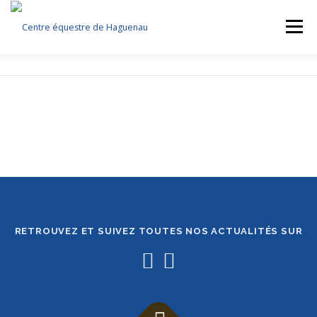
Aller
au
Menu
contenu
LE CLUB
ACTIVITÉS
ÉVASION À CHEVAL
STAGES
ÉVÈNEMENTS
ESPACE CAVALIER
BOUTIQUE
CONTACT
RETROUVEZ ET SUIVEZ TOUTES NOS ACTUALITÉS SUR