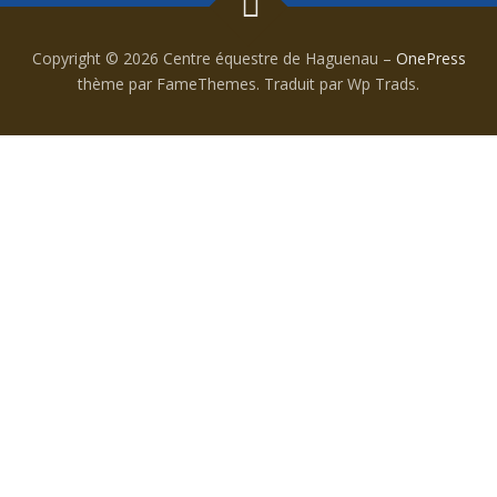
Copyright © 2026 Centre équestre de Haguenau
–
OnePress
thème par FameThemes. Traduit par Wp Trads.